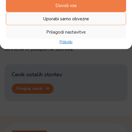
Dovoli vse
Ostale storitve
Uporabi samo obvezne
Poleg osnovnih javnih služb izvajamo tudi dodatne
Prilagodi nastavitve
storitve, povezane z upravljanjem vodovodnega in
kanalizacijskega sistema. Ceniki vključujejo različne
Piškotki
tehnične in podporne storitve.
Cenik ostalih storitev
Preglej cenik