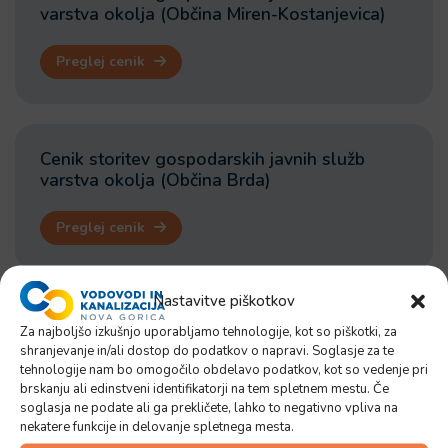
varstva okolja (Občina Miren-Kostanjevica)
Preglej cenik
Cenik storitev gospodarskih javnih služb
varstva okolja (Občina Brda)
Preglej cenik
Nastavitve piškotkov
Cenik storitev gospodarskih javnih služb
Za najboljšo izkušnjo uporabljamo tehnologije, kot so piškotki, za
varstva okolja (Občina Renče-Vogrsko)
shranjevanje in/ali dostop do podatkov o napravi. Soglasje za te
tehnologije nam bo omogočilo obdelavo podatkov, kot so vedenje pri
brskanju ali edinstveni identifikatorji na tem spletnem mestu. Če
Preglej cenik
soglasja ne podate ali ga prekličete, lahko to negativno vpliva na
nekatere funkcije in delovanje spletnega mesta.