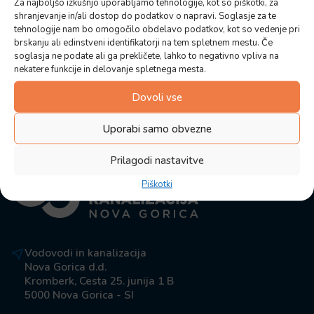
Za najboljšo izkušnjo uporabljamo tehnologije, kot so piškotki, za
shranjevanje in/ali dostop do podatkov o napravi. Soglasje za te
tehnologije nam bo omogočilo obdelavo podatkov, kot so vedenje pri
brskanju ali edinstveni identifikatorji na tem spletnem mestu. Če
soglasja ne podate ali ga prekličete, lahko to negativno vpliva na
nekatere funkcije in delovanje spletnega mesta.
Dovoli vse
Uporabi samo obvezne
Prilagodi nastavitve
Piškotki
Vodovodi in kanalizacija
Nova Gorica d.d.
Kromberk, Cesta 25. junija 1 B
5000 Nova Gorica - SI