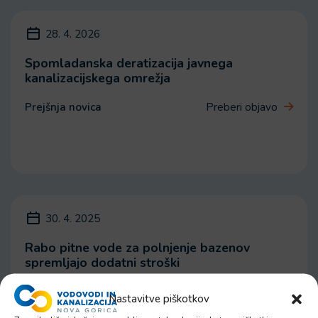
28. 4. 2026
Spomladanska deratizacija javnega
kanalizacijskega omrežja
Prejšnja novica
Preberi objavo
30. 4. 2025
Rabo pitne vode za polnjenje bazenov
spremljajo dodatni stroški
Preberi objavo
Naslednja novica
Nastavitve piškotkov