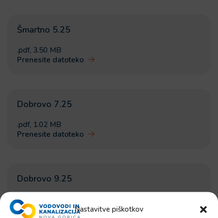
Šmartno 5.25
.pdf
,
3.50 MB
Prenesite datoteko
Dobrovo 7.25
.pdf
,
1.02 MB
Prenesite datoteko
Dobrovo 9.25
.pdf
,
1.26 MB
Prenesite datoteko
Nastavitve piškotkov