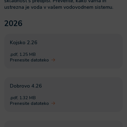
skladnost s predpisi. Preverite, kako varna in
ustrezna je voda v vašem vodovodnem sistemu.
2026
Kojsko 2.26
.pdf
,
1.25 MB
Prenesite datoteko
Dobrovo 4.26
.pdf
,
1.32 MB
Prenesite datoteko