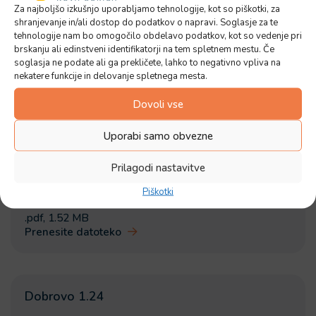
Za najboljšo izkušnjo uporabljamo tehnologije, kot so piškotki, za
shranjevanje in/ali dostop do podatkov o napravi. Soglasje za te
tehnologije nam bo omogočilo obdelavo podatkov, kot so vedenje pri
Dobrovo 11.25
brskanju ali edinstveni identifikatorji na tem spletnem mestu. Če
soglasja ne podate ali ga prekličete, lahko to negativno vpliva na
nekatere funkcije in delovanje spletnega mesta.
.pdf
,
1.31 MB
Prenesite datoteko
Dovoli vse
2024
Uporabi samo obvezne
Prilagodi nastavitve
Dobrovo 1.24
Piškotki
.pdf
,
1.52 MB
Prenesite datoteko
Dobrovo 1.24