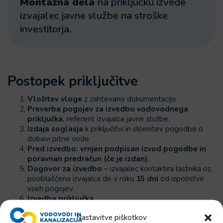
Montažna dela
na priključku izvede
izvajalec javne službe na stroške
investitorja.
Postopek priključitve
Vložitev vloge
z zahtevano dokumentacijo
Preverba pogojev za izvedbo vodovodnega
priključka,
referent izvajalca javne službe.
Izdaja soglasja
k priključitvi in sklenitev pogodbe o
dobavi pitne vode
Pred izvedbo: vrnjen podpisan izvod pogodbe in
poravnan predračun (če je izdan).
Dogovor za izvedbo
– izvajalec kontaktira lastnika oz.
pooblaščena izvajalca de v roku
15 dni
od izpolnitve
vseh pogojev.
Izvedba priključka.
Nastavitve piškotkov
Oddaja vloge