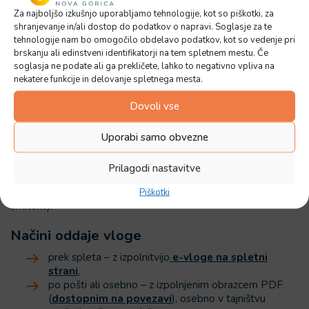
Za najboljšo izkušnjo uporabljamo tehnologije, kot so piškotki, za
Kdo odda vlogo in kako?
shranjevanje in/ali dostop do podatkov o napravi. Soglasje za te
tehnologije nam bo omogočilo obdelavo podatkov, kot so vedenje pri
Vlagatelj
brskanju ali edinstveni identifikatorji na tem spletnem mestu. Če
soglasja ne podate ali ga prekličete, lahko to negativno vpliva na
Vlogo za priključitev na javni vodovod lahko vloži lastnik
nekatere funkcije in delovanje spletnega mesta.
nepremičnine. Vlogi mora biti priložen dokaz o lastništvu
(Gradbeno dovoljenje, izpisek iz zemljiške knjige,
Dovoli vse
kupoprodajna pogodba ipd.).
Uporabi samo obvezne
Pooblaščenec
Kadar vloge ne vloži lastnik osebno, mora vlogi priložiti pisno
Prilagodi nastavitve
pooblastilo lastnika. Pooblaščenec je lahko katera koli
polnoletna oseba ali podjetje (npr. projektant, investitor,
Piškotki
arhitekt).
Načini oddaje vloge
prek spleta – z izpolnitvijo
e-vloge na spletni
strani
,
po pošti ali osebno – z izpolnjenim obrazcem PDF
(
dostopnim na povezavi
), osebno v tajništvu