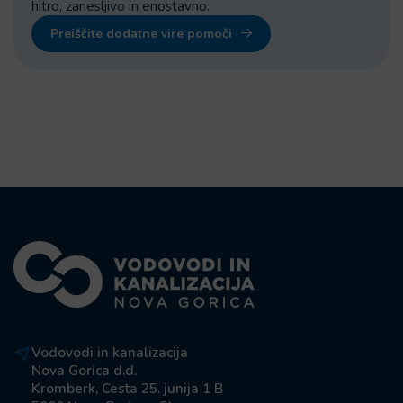
hitro, zanesljivo in enostavno.
Preiščite dodatne vire pomoči
Vodovodi in kanalizacija
Nova Gorica d.d.
Kromberk, Cesta 25. junija 1 B