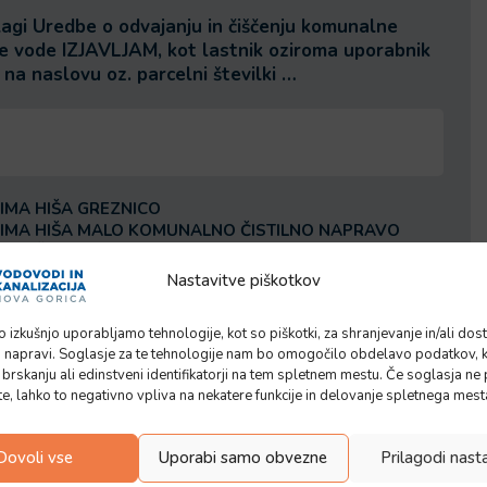
agi Uredbe o odvajanju in čiščenju komunalne
 vode IZJAVLJAM, kot lastnik oziroma uporabnik
 na naslovu oz. parcelni številki …
A
E
 IMA HIŠA GREZNICO
 IMA HIŠA MALO KOMUNALNO ČISTILNO NAPRAVO
JE HIŠA PRIKLOPLJENA NA JAVNO KANALIZACIJO, KI SE
A S ČISTILNO NAPRAVO
Nastavitve piškotkov
ŠA UPORABLJA
o izkušnjo uporabljamo tehnologije, kot so piškotki, za shranjevanje in/ali do
T ZAČASNI OBJEKT – VIKEND
 napravi. Soglasje za te tehnologije nam bo omogočilo obdelavo podatkov, 
 brskanju ali edinstveni identifikatorji na tem spletnem mestu. Če soglasja ne 
I NI MOŽNO
te, lahko to negativno vpliva na nekatere funkcije in delovanje spletnega mest
ATI – JE DELNO PORUŠENA ALI SE RUŠI
Dovoli vse
Uporabi samo obvezne
Prilagodi nast
A
MO GOSPODARSKO POSLOPJE BREZ SANITARIJ