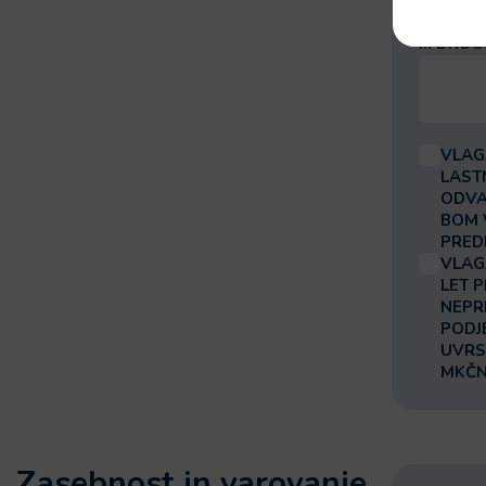
… DRUG
IZJAVA
*
VLAG
LAST
ODVA
BOM 
PRED
VLAG
LET 
NEPR
PODJ
UVRS
MKČN
Zasebnost in varovanje