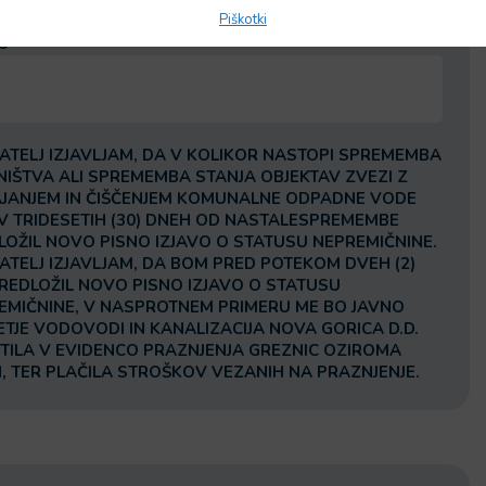
Piškotki
O
ATELJ IZJAVLJAM, DA V KOLIKOR NASTOPI SPREMEMBA
NIŠTVA ALI SPREMEMBA STANJA OBJEKTAV ZVEZI Z
JANJEM IN ČIŠČENJEM KOMUNALNE ODPADNE VODE
V TRIDESETIH (30) DNEH OD NASTALESPREMEMBE
LOŽIL NOVO PISNO IZJAVO O STATUSU NEPREMIČNINE.
ATELJ IZJAVLJAM, DA BOM PRED POTEKOM DVEH (2)
PREDLOŽIL NOVO PISNO IZJAVO O STATUSU
EMIČNINE, V NASPROTNEM PRIMERU ME BO JAVNO
ETJE VODOVODI IN KANALIZACIJA NOVA GORICA D.D.
TILA V EVIDENCO PRAZNJENJA GREZNIC OZIROMA
, TER PLAČILA STROŠKOV VEZANIH NA PRAZNJENJE.