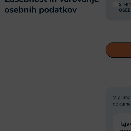
*
STRI
osebnih podatkov
OSEB
V primer
dokume
Izj
nov