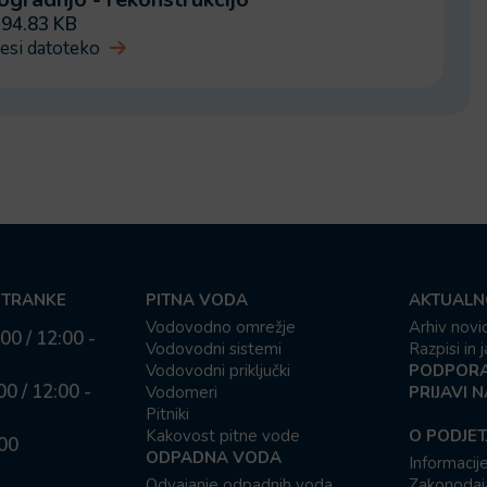
, 94.83 KB
esi datoteko
STRANKE
PITNA VODA
AKTUALN
Vodovodno omrežje
Arhiv novic
00 / 12:00 -
Vodovodni sistemi
Razpisi in 
Vodovodni priključki
PODPORA
00 / 12:00 -
Vodomeri
PRIJAVI 
Pitniki
Kakovost pitne vode
O PODJET
:00
ODPADNA VODA
Informacij
Odvajanje odpadnih voda
Zakonodaj