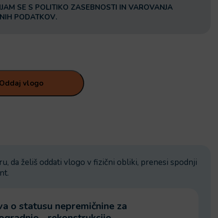
NJAM SE S
POLITIKO ZASEBNOSTI IN VAROVANJA
NIH PODATKOV
.
u, da želiš oddati vlogo v fizični obliki, prenesi spodnji
nt.
ava o statusu nepremičnine za
ogradnjo - rekonstrukcijo