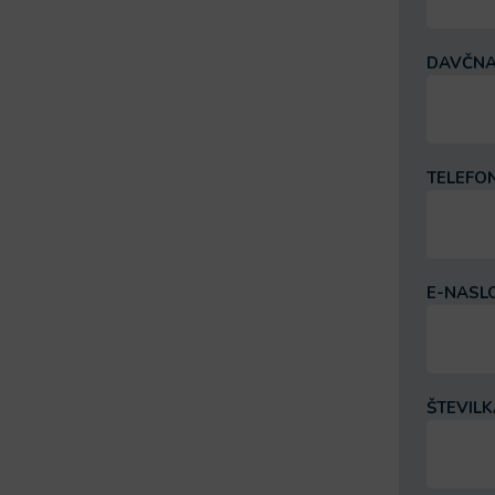
DAVČNA
TELEFO
E-NASL
ŠTEVIL