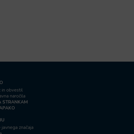
O
 in obvestil
javna naročila
 STRANKAM
NAPAKO
JU
e javnega značaja
a