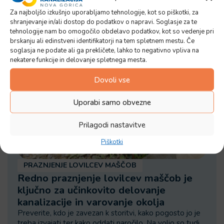
.pdf
,
144.78 KB
Za najboljšo izkušnjo uporabljamo tehnologije, kot so piškotki, za
Prenesite datoteko
shranjevanje in/ali dostop do podatkov o napravi. Soglasje za te
tehnologije nam bo omogočilo obdelavo podatkov, kot so vedenje pri
brskanju ali edinstveni identifikatorji na tem spletnem mestu. Če
soglasja ne podate ali ga prekličete, lahko to negativno vpliva na
nekatere funkcije in delovanje spletnega mesta.
Dovoli vse
Uporabi samo obvezne
Prilagodi nastavitve
Piškotki
PRAZNJENJE LOVILCEV MAŠČOB
Redno praznjenje lovilcev maščob je
ključno za učinkovito delovanje
kanalizacije in varovanje okolja
Preverite, kdo je zavezan k storitvi, kako pogosto jo je
treba izvajati ter kako oddati naročilo. Na voljo so tudi