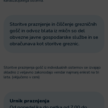
kanalizacijskega sistema.
Storitve praznjenje in čiščenje grezničnih
gošč in odvoz blata iz mkčn so del
obvezne javne gospodarske službe in se
obračunava kot storitve greznic.
Storitve praznjenja gošč iz individualnih sistemov se izvajajo
skladno z veljavno zakonodajo vendar najmanj enkrat na tri
leta. (vključeno v ceni)
Urnik praznjenja
Od ponedeljka do petka od 7.00 do