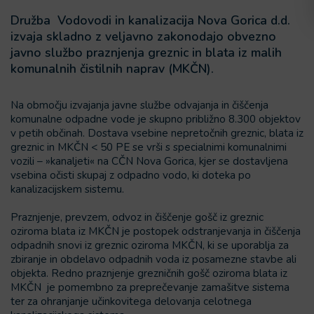
Družba Vodovodi in kanalizacija Nova Gorica d.d.
izvaja skladno z veljavno zakonodajo obvezno
javno službo praznjenja greznic in blata iz malih
komunalnih čistilnih naprav (MKČN).
Na območju izvajanja javne službe odvajanja in čiščenja
komunalne odpadne vode je skupno približno 8.300 objektov
v petih občinah. Dostava vsebine nepretočnih greznic, blata iz
greznic in MKČN < 50 PE se vrši s specialnimi komunalnimi
vozili – »kanaljeti« na CČN Nova Gorica, kjer se dostavljena
vsebina očisti skupaj z odpadno vodo, ki doteka po
kanalizacijskem sistemu.
Praznjenje, prevzem, odvoz in čiščenje gošč iz greznic
oziroma blata iz MKČN je postopek odstranjevanja in čiščenja
odpadnih snovi iz greznic oziroma MKČN, ki se uporablja za
zbiranje in obdelavo odpadnih voda iz posamezne stavbe ali
objekta. Redno praznjenje grezničnih gošč oziroma blata iz
MKČN je pomembno za preprečevanje zamašitve sistema
ter za ohranjanje učinkovitega delovanja celotnega