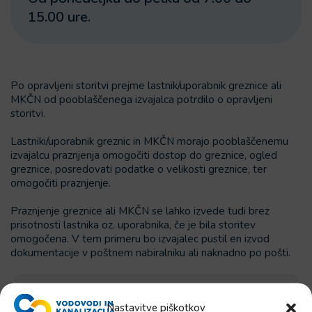
15.00 ure.
Po opravljeni storitvi prejme lastnik/uporabnik greznice ali
MKČN od pooblaščenega izvajalca potrdilo o opravljeni
storitvi.
Lastniki/uporabnik greznic in MKČN morajo pooblaščenemu
izvajalcu praznjenja omogočiti dostop do greznice, ogled
greznice, posredovati podatke o velikosti greznice, ter
omogočiti praznjenje.
Praznjenje greznice ali MKČN se lahko izvede tudi brez
prisotnosti lastnika oz. uporabnika, če je bila storitev
omogočena. V tem primeru bo izvajalec pustil en izvod
dokumentacije v poštnem nabiralniku ali naknadno po pošti.
Plan praznenja greznic v letu 2026
Nastavitve piškotkov