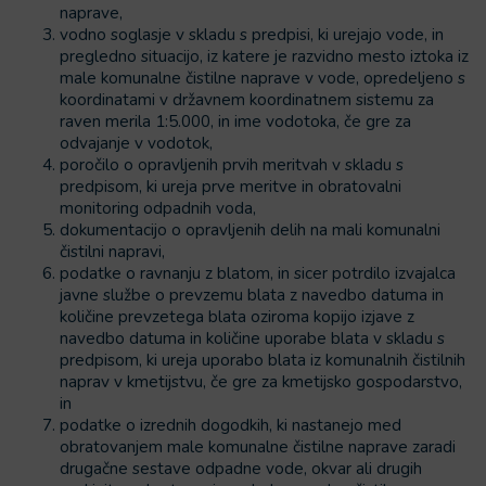
naprave,
vodno soglasje v skladu s predpisi, ki urejajo vode, in
pregledno situacijo, iz katere je razvidno mesto iztoka iz
male komunalne čistilne naprave v vode, opredeljeno s
koordinatami v državnem koordinatnem sistemu za
raven merila 1:5.000, in ime vodotoka, če gre za
odvajanje v vodotok,
poročilo o opravljenih prvih meritvah v skladu s
predpisom, ki ureja prve meritve in obratovalni
monitoring odpadnih voda,
dokumentacijo o opravljenih delih na mali komunalni
čistilni napravi,
podatke o ravnanju z blatom, in sicer potrdilo izvajalca
javne službe o prevzemu blata z navedbo datuma in
količine prevzetega blata oziroma kopijo izjave z
navedbo datuma in količine uporabe blata v skladu s
predpisom, ki ureja uporabo blata iz komunalnih čistilnih
naprav v kmetijstvu, če gre za kmetijsko gospodarstvo,
in
podatke o izrednih dogodkih, ki nastanejo med
obratovanjem male komunalne čistilne naprave zaradi
drugačne sestave odpadne vode, okvar ali drugih