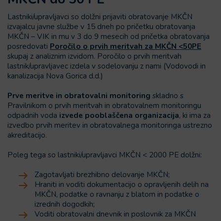
Lastniki/upravljavci so dolžni prijaviti obratovanje MKČN
izvajalcu javne službe v 15 dneh po pričetku obratovanja
MKČN – VIK in mu v 3 do 9 mesecih od pričetka obratovanja
posredovati
Poročilo o prvih meritvah za MKČN <50PE
skupaj z analiznim izvidom. Poročilo o prvih meritvah
lastnik/upravljavec izdela v sodelovanju z nami (Vodovodi in
kanalizacija Nova Gorica d.d.)
Prve meritve in obratovalni monitoring
skladno s
Pravilnikom o prvih meritvah in obratovalnem monitoringu
odpadnih voda
izvede pooblaščena organizacija
, ki ima za
izvedbo prvih meritev in obratovalnega monitoringa ustrezno
akreditacijo.
Poleg tega so lastniki/upravljavci MKČN < 2000 PE dolžni:
Zagotavljati brezhibno delovanje MKČN;
Hraniti in voditi dokumentacijo o opravljenih delih na
MKČN, podatke o ravnanju z blatom in podatke o
izrednih dogodkih;
Voditi obratovalni dnevnik in poslovnik za MKČN