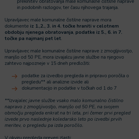
prekinitev obratovanja male komunalne čistilne naprave
in podobnih razlogov, ter času njihovega trajanja.
Upravljavec male komunalne čistilne naprave mora
dokumente
iz 1.,2., 3. in 4. točke hraniti v celotnem
obdobju njenega obratovanja
,
podatke iz 5., 6. in 7.
točke pa najmanj pet let
.
Upravljavec male komunalne čistilne naprave z zmogljivostjo,
manjšo od 50 PE, mora izvajalcu javne službe na njegovo
zahtevo najpozneje v 15 dneh predložiti:
podatke za izvedbo pregleda in pripravo poročila o
pregledu** ali analizne izvide ali
dokumentacijo in podatke v točkah od 1 do 7
**Izvajalec javne službe vsako malo komunalno čistilno
napravo z zmogljivostjo, manjšo od 50 PE, na svojem
območju pregleda enkrat na tri leta, pri čemer prvi pregled
izvede prvo naslednje koledarsko leto po izvedbi prvih
meritev, o pregledu pa izda poročilo.
V okviru pregleda preveri zlasti: