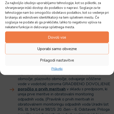
Za najboljšo izkušnjo uporabljamo tehnologije, kot so piškotki, za
Potrebna dokumentacija:
shranjevanje in/ali dostop do podatkov o napravi. Soglasje za te
tehnologije nam bo omogočilo obdelavo podatkov, kot so vedenje pri
izjava o lastnostih male komunalne čistilne
brskanju ali edinstveni identifikatorji na tem spletnem mestu. Če
soglasja ne podate ali ga prekličete, lahko to negativno vpliva na
naprave
;
nekatere funkcije in delovanje spletnega mesta.
navodila dobavitelja za obratovanje in
vzdrževanje naprave
;
Dovoli vse
vodno soglasje
– v skladu s predpisi, ki urejajo vode,
in pregledno situacijo, iz katere je razvidno mesto
iztoka iz male komunalne čistilne naprave v vode,
Uporabi samo obvezne
opredeljeno s koordinatami v državnem
koordinatnem sistemu za raven merila 1:5.000, in ime
Prilagodi nastavitve
vodotoka, če gre za odvajanje v vodotok (Kontakt za
pridobitev vodnega soglasja: DRSV, Cankarjeva ulica
Piškotki
62, Nova Gorica; 05 338 38 70 – vodovarstveno
območje, plazovito območje, odvajanje očiščene
vode v vodotok) oziroma GRADBENO DOVOLJENJE
poročilo o prvih meritvah
v skladu s predpisom, ki
ureja prve meritve in obratovalni monitoring
odpadnih voda, (Pravilnik o prvih meritvah in
obratovalnem monitoringu odpadnih voda Uradni list
RS, št. 94/14 in 98/15: 20. člen – 6. Odstavek: Priloga