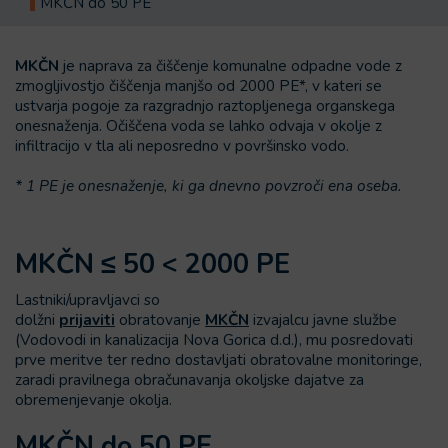
MKČN do 50 PE
MKČN
je naprava za čiščenje komunalne odpadne vode z
zmogljivostjo čiščenja manjšo od 2000 PE*, v kateri se
ustvarja pogoje za razgradnjo raztopljenega organskega
onesnaženja. Očiščena voda se lahko odvaja v okolje z
infiltracijo v tla ali neposredno v površinsko vodo.
* 1 PE je onesnaženje, ki ga dnevno povzroči ena oseba.
MKČN ≤ 50 < 2000 PE
Lastniki/upravljavci so
dolžni
prijaviti
obratovanje
MKČN
izvajalcu javne službe
(Vodovodi in kanalizacija Nova Gorica d.d.), mu posredovati
prve meritve ter redno dostavljati obratovalne monitoringe,
zaradi pravilnega obračunavanja okoljske dajatve za
obremenjevanje okolja.
MKČN do 50 PE