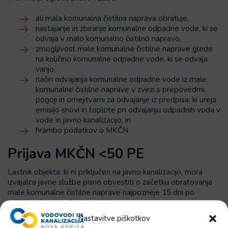
ali mala komunalna čistilna naprava obratuje,
nastajanje in zbiranje komunalne odpadne vode, ki se
odvaja v malo komunalno čistilno napravo,
zmogljivost male komunalne čistilne naprave glede
na količino komunalne odpadne vode, ki se odvaja
vanjo,
način odvajanja komunalne odpadne vode iz male
komunalne čistilne naprave v zvezi s prepovedmi,
pogoji in omejitvami za odvajanje iz predpisa, ki ureja
emisijo snovi in toplote pri odvajanju odpadnih voda v
vode in javno kanalizacijo, in
hrambo podatkov o MKČN
Prijava MKČN <50 PE
Lastnik objekta, ki ni priključen na javno kanalizacijo, mora
izvajalca javne službe pisno obvestiti o začetku obratovanja
male komunalne čistilne naprave najpozneje 15 dni po
začetku njenega obratovanja.
Nastavitve piškotkov
Oddajte
vlogo za oddajo podatkov o MKČN <50 PE
.