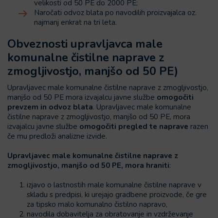
velikosti od 50 PE do 2000 PE;
Naročati odvoz blata po navodilih proizvajalca oz.
najmanj enkrat na tri leta.
Obveznosti upravljavca male
komunalne čistilne naprave z
zmogljivostjo, manjšo od 50 PE)
Upravljavec male komunalne čistilne naprave z zmogljivostjo,
manjšo od 50 PE mora izvajalcu javne službe
omogočiti
prevzem in odvoz blata
. Upravljavec male komunalne
čistilne naprave z zmogljivostjo, manjšo od 50 PE, mora
izvajalcu javne službe
omogočiti pregled te naprave
razen
če mu predloži analizne izvide.
Upravljavec male komunalne čistilne naprave z
zmogljivostjo, manjšo od 50 PE, mora hraniti
:
izjavo o lastnostih male komunalne čistilne naprave v
skladu s predpisi, ki urejajo gradbene proizvode, če gre
za tipsko malo komunalno čistilno napravo,
navodila dobavitelja za obratovanje in vzdrževanje