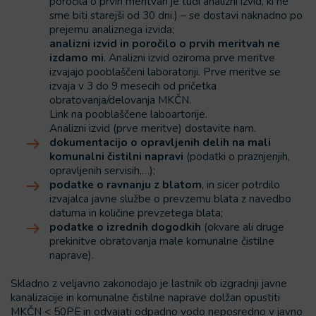
poročila o prvih meritvah je tudi analizni izvid, ki ne
sme biti starejši od 30 dni.) – se dostavi naknadno po
prejemu analiznega izvida;
analizni izvid in poročilo o prvih meritvah ne
izdamo mi
. Analizni izvid oziroma prve meritve
izvajajo pooblaščeni laboratoriji. Prve meritve se
izvaja v 3 do 9 mesecih od pričetka
obratovanja/delovanja MKČN.
Link na pooblaščene laboartorije.
Analizni izvid (prve meritve) dostavite nam.
dokumentacijo o opravljenih delih na mali
komunalni čistilni napravi
(podatki o praznjenjih,
opravljenih servisih,…);
podatke o ravnanju z blatom
, in sicer potrdilo
izvajalca javne službe o prevzemu blata z navedbo
datuma in količine prevzetega blata;
podatke o izrednih dogodkih
(okvare ali druge
prekinitve obratovanja male komunalne čistilne
naprave).
Skladno z veljavno zakonodajo je lastnik ob izgradnji javne
kanalizacije in komunalne čistilne naprave dolžan opustiti
MKČN < 50PE in odvajati odpadno vodo neposredno v javno