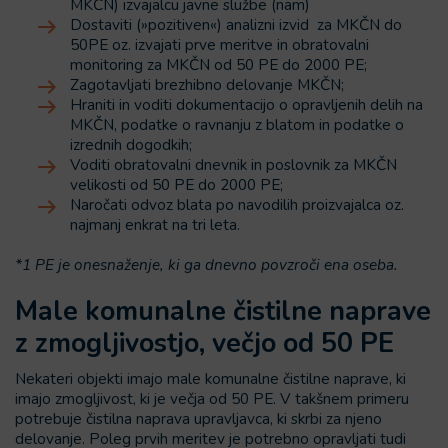
MKČN) izvajalcu javne službe (nam)
Dostaviti (»pozitiven«) analizni izvid za MKČN do
50PE oz. izvajati prve meritve in obratovalni
monitoring za MKČN od 50 PE do 2000 PE;
Zagotavljati brezhibno delovanje MKČN;
Hraniti in voditi dokumentacijo o opravljenih delih na
MKČN, podatke o ravnanju z blatom in podatke o
izrednih dogodkih;
Voditi obratovalni dnevnik in poslovnik za MKČN
velikosti od 50 PE do 2000 PE;
Naročati odvoz blata po navodilih proizvajalca oz.
najmanj enkrat na tri leta.
*1 PE je onesnaženje, ki ga dnevno povzroči ena oseba.
Male komunalne čistilne naprave
z zmogljivostjo, večjo od 50 PE
Nekateri objekti imajo male komunalne čistilne naprave, ki
imajo zmogljivost, ki je večja od 50 PE. V takšnem primeru
potrebuje čistilna naprava upravljavca, ki skrbi za njeno
delovanje. Poleg prvih meritev je potrebno opravljati tudi