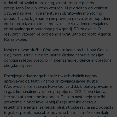
redni obratovalni monitoring, za katerega je posebej
predpisano število letnih vzorčenj, ki je odvisno od velikosti
čistilne naprave. Prve meritve in obratovalni monitoring
odpadnih vod, ki je namenjen preverjanju kvalitete odpadnih
voda, lahko izvajajo le osebe, vpisane v evidenco izvajalcev
obratovalnega monitoringa pri Agenciji RS za okolje. O
rezultatih vzorčenj je potrebno enkrat letno poročati Agenciji
RS za okolje.
Izvajalcu javne službe (Vodovodi in kanalizacija Nova Gorica
d.d.) mora upravljavec oz. lastnik čistilne naprave pošiljati
poročila in letno poročilo, in sicer zaradi evidence in obračuna
okoljske dajatve.
Praznjenja odvečnega blata iz takšnih čistilnih naprav
upravljavec oz. lastnik naroči pri izvajalcu javne službe
(Vodovodi in kanalizacija Nova Gorica d.d.), ki blato prevzame
in ga s komunalnim vozilom prepelje na CČN Nova Gorica,
kjer se blato sprejme in obdela. Pri tem nastanejo stroški
prevzema in obdelave, ki vključujejo stroške energije
(električna energija, zemeljski plin), stroške ravnanja z odpadki
(ograbki, pesek, maščobe, odvečno blato), stroške kemikalij,