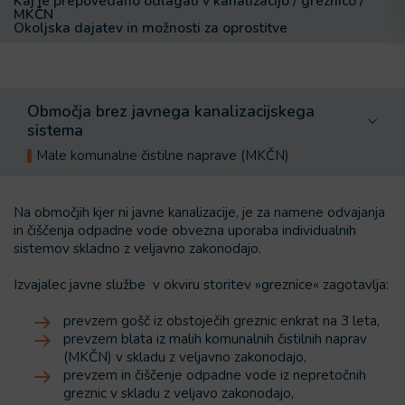
Kaj je prepovedano odlagati v kanalizacijo / greznico /
MKČN
Okoljska dajatev in možnosti za oprostitve
Območja brez javnega kanalizacijskega
sistema
Male komunalne čistilne naprave (MKČN)
Na območjih kjer ni javne kanalizacije, je za namene odvajanja
in čiščenja odpadne vode obvezna uporaba individualnih
sistemov skladno z veljavno zakonodajo.
Izvajalec javne službe v okviru storitev »greznice« zagotavlja:
prevzem gošč iz obstoječih greznic enkrat na 3 leta,
prevzem blata iz malih komunalnih čistilnih naprav
(MKČN) v skladu z veljavno zakonodajo,
prevzem in čiščenje odpadne vode iz nepretočnih
greznic v skladu z veljavo zakonodajo,