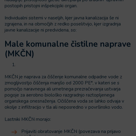
postopih pristojni inšpekcijski organ.
Individualni sistemi v naseljih, kjer javna kanalizacija še ni
zgrajena, in na območjih z redko poselitvijo, kjer izgradnja
javne kanalizacije ni predvidena, so:
Male komunalne čistilne naprave
(MKČN)
MKČN je naprava za čiščenje komunalne odpadne vode z
zmogljivostjo čiščenja manjšo od 2000 PE*, v kateri se s
pomočjo naravnega ali umetnega prezračevanja ustvarja
pogoje za aerobno biološko razgradnjo raztopljenega
organskega onesnaženja. Očiščena voda se lahko odvaja v
okolje z infiltracijo v tla ali neposredno v površinsko vodo.
Lastniki MKČN morajo:
Prijaviti obratovanje MKČN (povezava na prijavo