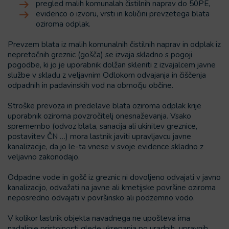
pregled malih komunalah čistilnih naprav do 50PE,
evidenco o izvoru, vrsti in količini prevzetega blata
oziroma odplak.
Prevzem blata iz malih komunalnih čistilnih naprav in odplak iz
nepretočnih greznic (gošča) se izvaja skladno s pogoji
pogodbe, ki jo je uporabnik dolžan skleniti z izvajalcem javne
službe v skladu z veljavnim Odlokom odvajanja in čiščenja
odpadnih in padavinskih vod na območju občine.
Stroške prevoza in predelave blata oziroma odplak krije
uporabnik oziroma povzročitelj onesnaževanja. Vsako
spremembo (odvoz blata, sanacija ali ukinitev greznice,
postavitev ČN …) mora lastnik javiti upravljavcu javne
kanalizacije, da jo le-ta vnese v svoje evidence skladno z
veljavno zakonodajo.
Odpadne vode in gošč iz greznic ni dovoljeno odvajati v javno
kanalizacijo, odvažati na javne ali kmetijske površine oziroma
neposredno odvajati v površinsko ali podzemno vodo.
V kolikor lastnik objekta navadnega ne upošteva ima
nadaljnje pristojnosti glede ukrepanja po uradnih upravnih